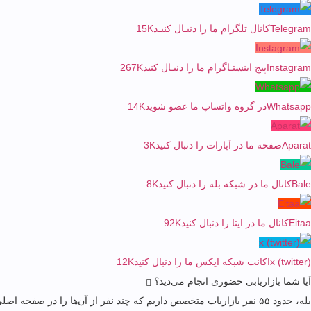
Telegram
کانال تلگرام ما را دنبـال کنیـد
15K
Instagram
پیج اینستـاگرام ما را دنبـال کنید
267K
Whatsapp
در گروه واتساپ ما عضو شوید
14K
Aparat
صفحه ما در آپارات را دنبال کنید
3K
Bale
کانال ما در شبکه بله را دنبال کنید
8K
Eitaa
کانال ما در ایتا را دنبال کنید
92K
x (twitter)
اکانت شبکه ایکس ما را دنبال کنید
12K
آیا شما بازاریابی حضوری انجام می‌دید؟
بله، حدود ۵۵ نفر بازاریاب متخصص داریم که چند نفر از آن‌ها را در صفحه اصلی سایت می‌بینید.