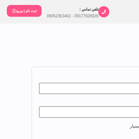
تلفن تماس :
ثبت نام | ورود
09177928929 - 09052363463
سپار