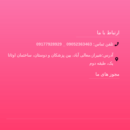
ارتباط با ما
تلفن تماس: 09052363463 _ 09177928929
آدرس:شیراز،معالی آباد، بین پزشکان و دوستان، ساختمان اوتانا
یک، طبقه دوم
مجوز های ما