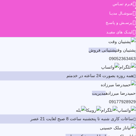
فـرم تمـاس
سوشـال مدیـا
پرسـش و پاسـخ
لینـک های مفیـد
پشتیبان وقت
پشتیبانی فروش
09052363463
همه روزه بصورت 24 ساعته در خدمتم
حمیدرضا میرزاده
مدیریت
09177928929
ساعات کاری شنبه تا پنجشنبه ساعت 8 صبح لغایت 21 عصر