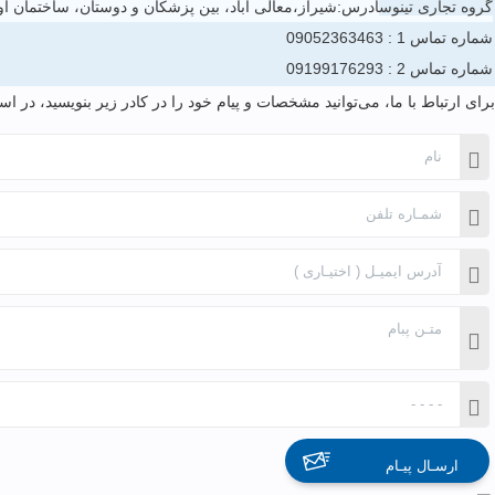
گروه تجاری تینوس
آدرس:شیراز،معالی آباد، بین پزشکان و دوستان، ساختمان اوت
شماره تماس 1 :
09052363463
شماره تماس 2 :
09199176293
برای ارتباط با ما، می‌توانید مشخصات و پیام خود را در کادر زیر بنویسید، در
ارسـال پیـام