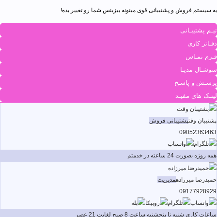
یه سیستم فروش و پشتیبانی قوی میتونه بیزینس شما رو تغییر بده!
تیـم پشتیبـانی
دفـاتر کاری
فـرم تمـاس
سوشـال مدیـا
پرسـش و پاسـخ
لینـک های مفیـد
پشتیبان وقت
پشتیبانی فروش
09052363463
همه روزه بصورت 24 ساعته در خدمتم
حمیدرضا میرزاده
مدیریت
09177928929
ساعات کاری شنبه تا پنجشنبه ساعت 8 صبح لغایت 21 عصر