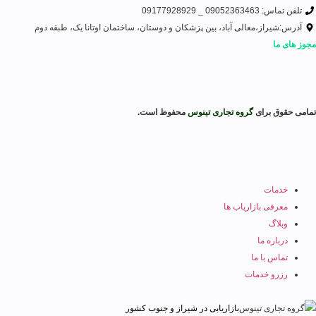
تلفن تماس: 09052363463 _ 09177928929
آدرس:شیراز،معالی آباد، بین پزشکان و دوستان، ساختمان اوتانا یک، طبقه دوم
مجوز های ما
تمامی حقوق برای
گروه تجاری تینوس
محفوظ است.
خدمات
معرفی بازاریاب ها
وبلاگ
درباره ما
تماس با ما
رزرو خدمات
بازاریابی در شیراز و جنوب کشور