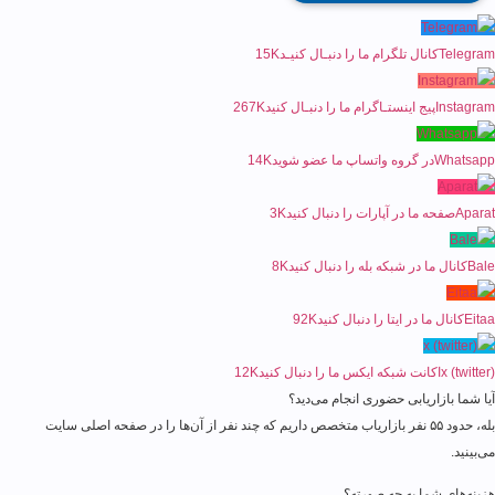
Telegram
کانال تلگرام ما را دنبـال کنیـد
15K
Instagram
پیج اینستـاگرام ما را دنبـال کنید
267K
Whatsapp
در گروه واتساپ ما عضو شوید
14K
Aparat
صفحه ما در آپارات را دنبال کنید
3K
Bale
کانال ما در شبکه بله را دنبال کنید
8K
Eitaa
کانال ما در ایتا را دنبال کنید
92K
x (twitter)
اکانت شبکه ایکس ما را دنبال کنید
12K
آیا شما بازاریابی حضوری انجام می‌دید؟
بله، حدود ۵۵ نفر بازاریاب متخصص داریم که چند نفر از آن‌ها را در صفحه اصلی سایت
می‌بینید.
هزینه‌های شما به چه صورته؟