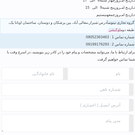
تـاریـخ امـروز
چهار شنبه
8 الی 17
تـاریـخ امـروز
پنج شنبه
9 الی 15
تـاریـخ امـروز
جمعه
نیستیم
گروه تجاری تینوس
آدرس:شیراز،معالی آباد، بین پزشکان و دوستان، ساختمان اوتانا یک،
طبقه دوم
لوکیشن
شماره تماس 1 :
09052363463
شماره تماس 2 :
09199176293
برای ارتباط با ما، می‌توانید مشخصات و پیام خود را در کادر زیر بنویسید، در اسرع وقت با
شما تماس خواهیم گرفت.