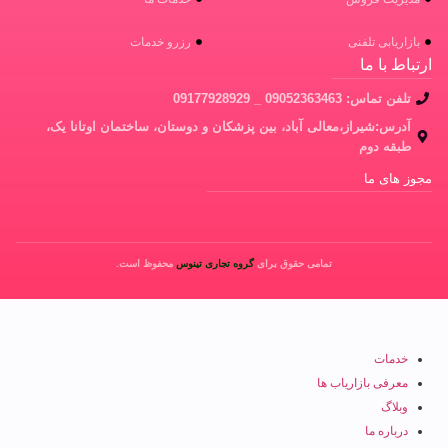
بازاریابی تلفنی
رزرو خدمات
ارتباط با ما
تلفن تماس: 09052363463 _ 09177928929
آدرس:شیراز،معالی آباد، بین پزشکان و دوستان، ساختمان اوتانا یک،
طبقه دوم
مجوز های ما
تمامی حقوق برای
گروه تجاری تینوس
محفوظ است.
خدمات
معرفی بازاریاب ها
وبلاگ
درباره ما