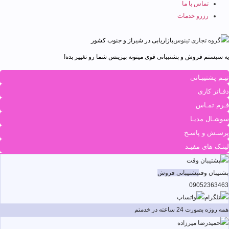
تماس با ما
رزرو خدمات
بازاریابی در شیراز و جنوب کشور
یه سیستم فروش و پشتیبانی قوی میتونه بیزینس شما رو تغییر بده!
تیـم پشتیبـانی
دفـاتر کاری
فـرم تمـاس
سوشـال مدیـا
پرسـش و پاسـخ
لینـک های مفیـد
پشتیبان وقت
پشتیبانی فروش
09052363463
همه روزه بصورت 24 ساعته در خدمتم