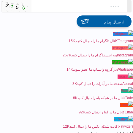
ارسـال پیـام
Telegram
کانال تلگرام ما را دنبـال کنیـد
15K
Instagram
پیج اینستـاگرام ما را دنبـال کنید
267K
Whatsapp
در گروه واتساپ ما عضو شوید
14K
Aparat
صفحه ما در آپارات را دنبال کنید
3K
Bale
کانال ما در شبکه بله را دنبال کنید
8K
Eitaa
کانال ما در ایتا را دنبال کنید
92K
x (twitter)
اکانت شبکه ایکس ما را دنبال کنید
12K