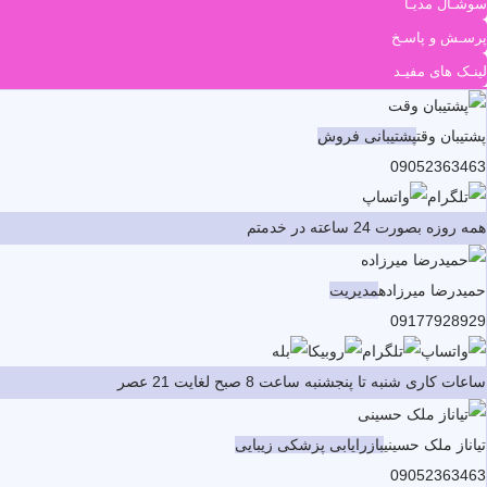
سوشـال مدیـا
پرسـش و پاسـخ
لینـک های مفیـد
پشتیبان وقت
پشتیبانی فروش
09052363463
همه روزه بصورت 24 ساعته در خدمتم
حمیدرضا میرزاده
مدیریت
09177928929
ساعات کاری شنبه تا پنجشنبه ساعت 8 صبح لغایت 21 عصر
تیاناز ملک حسینی
بازرایابی پزشکی زیبایی
09052363463