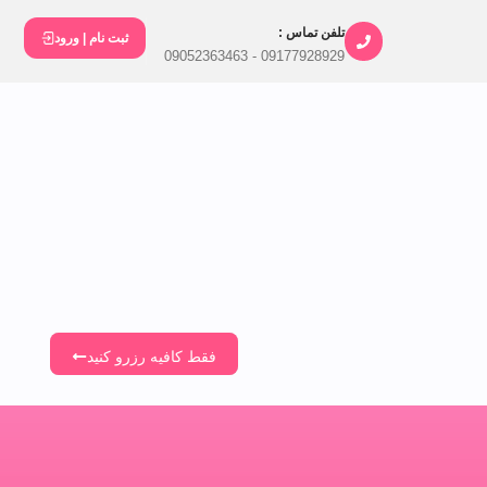
تلفن تماس :
ثبت نام | ورود
09177928929 - 09052363463
فقط کافیه رزرو کنید