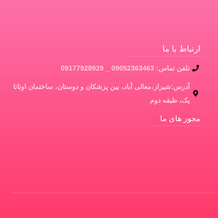
ارتباط با ما
تلفن تماس: 09052363463 _ 09177928929
آدرس:شیراز،معالی آباد، بین پزشکان و دوستان، ساختمان اوتانا
یک، طبقه دوم
مجوز های ما