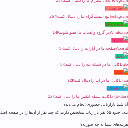
Telegram
کانال تلگرام ما را دنبـال کنیـد
15K
Instagram
پیج اینستـاگرام ما را دنبـال کنید
267K
Whatsapp
در گروه واتساپ ما عضو شوید
14K
Aparat
صفحه ما در آپارات را دنبال کنید
3K
Bale
کانال ما در شبکه بله را دنبال کنید
8K
Eitaa
کانال ما در ایتا را دنبال کنید
92K
x (twitter)
اکانت شبکه ایکس ما را دنبال کنید
12K
آیا شما بازاریابی حضوری انجام می‌دید؟
بله، حدود ۵۵ نفر بازاریاب متخصص داریم که چند نفر از آن‌ها را در صفحه اصلی سایت می‌بینید.
هزینه‌های شما به چه صورته؟