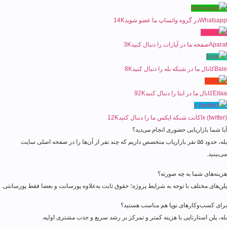
Whatsapp
در گروه واتساپ ما عضو شوید
14K
Aparat
صفحه ما در آپارات را دنبال کنید
3K
Bale
کانال ما در شبکه بله را دنبال کنید
8K
Eitaa
کانال ما در ایتا را دنبال کنید
92K
x (twitter)
اکانت شبکه ایکس ما را دنبال کنید
12K
آیا شما بازاریابی حضوری انجام می‌دید؟
بله، حدود ۵۵ نفر بازاریاب متخصص داریم که چند نفر از آن‌ها را در صفحه اصلی سایت
می‌بینید.
هزینه‌های شما به چه صورته؟
پلن‌های مختلف با توجه به شرایط پروژه؛ حقوق ثابت به‌علاوه پورسانت و بعضا فقط پورسانتی.
برای کسب‌وکارهای نوپا هم مناسب هستید؟
بله، پلن استارتاپی با هزینه کمتر و تمرکز بر رشد سریع و جذب مشتری اولیه.