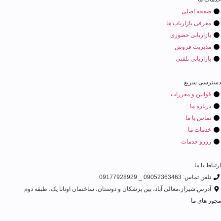
صفحه اصلی
معرفی بازاریاب ها
بازاریابی حضوری
مدیریت فروش
بازاریابی تلفنی
دسترسی سریع
قوانین و مقررات
درباره ما
تماس با ما
خدمات ما
رزرو خدمات
ارتباط با ما
تلفن تماس: 09052363463 _ 09177928929
آدرس:شیراز،معالی آباد، بین پزشکان و دوستان، ساختمان اوتانا یک، طبقه دوم
مجوز های ما