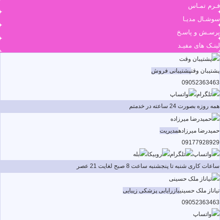
فـرم تمـاس
سوشـال مدیـا
پرسـش و پاسـخ
لینـک های مفیـد
پشتیبان وقت
پشتیبانی فروش
09052363463
همه روزه بصورت 24 ساعته در خدمتم
حمیدرضا میرزاده
مدیریت
09177928929
ساعات کاری شنبه تا پنجشنبه ساعت 8 صبح لغایت 21 عصر
تیاناز ملک حسینی
بازرایابی پزشکی زیبایی
09052363463