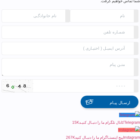
شما تماس خواهیم گرفت.
ارسـال پیـام
Telegram
کانال تلگرام ما را دنبـال کنیـد
15K
Instagram
پیج اینستـاگرام ما را دنبـال کنید
267K