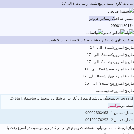
ساعات کاری شنبه تا پنج شنبه از ساعت 8 الی 17
سمیرا صالحی
کارشناس فروش
09981120174
ساعات کاری شنبه تا پنجشنبه ساعت 8 صبح لغایت 5 عصر
تـاریـخ امـروز
شنبه
8 الی 17
تـاریـخ امـروز
یکشنبه
8 الی 17
تـاریـخ امـروز
دوشنبه
8 الی 17
تـاریـخ امـروز
سه شنبه
8 الی 17
تـاریـخ امـروز
چهار شنبه
8 الی 17
تـاریـخ امـروز
پنج شنبه
9 الی 15
تـاریـخ امـروز
جمعه
نیستیم
گروه تجاری تینوس
آدرس:شیراز،معالی آباد، بین پزشکان و دوستان، ساختمان اوتانا یک،
طبقه دوم
لوکیشن
شماره تماس 1 :
09052363463
شماره تماس 2 :
09199176293
برای ارتباط با ما، می‌توانید مشخصات و پیام خود را در کادر زیر بنویسید، در اسرع وقت با